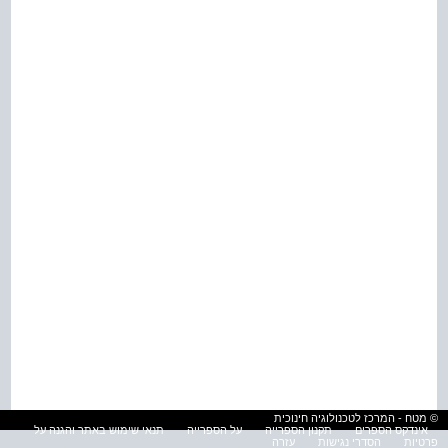
© מטח - המרכז לטכנולוגיה חינוכית
אינדקס הספרים
תקנון הספרייה
על הספרייה
תנאי שימוש באתר והגנה על
פרטיות
הסדרי נגישות
עזרה