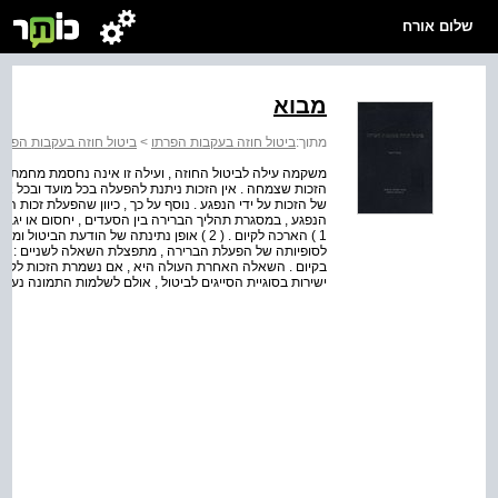
שלום אורח
מבוא
מתוך:
ביטול חוזה בעקבות הפרתו
>
ביטול חוזה בעקבות הפרת
משקמה עילה לביטול החוזה , ועילה זו אינה נחסמת מחמת 
הזכות שצמחה . אין הזכות ניתנת להפעלה בכל מועד ובכל אופן
של הזכות על ידי הנפגע . נוסף על כך , כיוון שהפעלת זכות ה
הנפגע , במסגרת תהליך הברירה בין הסעדים , יחסום או יגבי
לסופיותה של הפעלת הברירה , מתפצלת השאלה לשניים : ש
בקיום . השאלה האחרת העולה היא , אם נשמרת הזכות לקיום 
ישירות בסוגיית הסייגים לביטול , אולם לשלמות התמונה נעיר