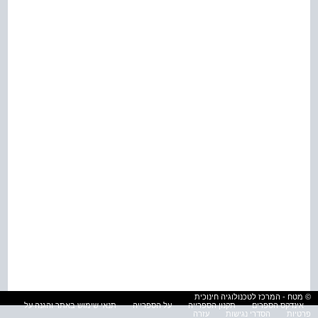
© מטח - המרכז לטכנולוגיה חינוכית
אינדקס הספרים
תקנון הספרייה
על הספרייה
תנאי שימוש באתר והגנה על
פרטיות
הסדרי נגישות
עזרה