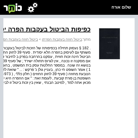
שלום אורח
כפיפות הביטול בעקבות הפרה יסו
מתוך:
ביטול חוזה בעקבות הפרתו
>
ביטול חוזה בעקבות הפרת
. 182 § נעסוק תחילה בכפיפותה של הזכות לביטול בעקבות 
משותף גם לעיסוק בה
הביטול הינה זכות חוזית , עסקנו בהרחבה בפרק ב לחיבור זה . 
אם מ
בנושא זה שונה . במספר החלטות עסק בית המשפט , בהערות ת
1 ) אומר השופט חי כהן , בעניין גולן נ' פרקש : ... " שזאת ל
הנובעת
מכאן אתה למד , למיטב הבנתי , שאין בין זכות ביטול זו לבין סעיף 39 הנ"ל ולא כלום " 