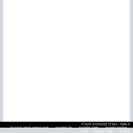
© מטח - המרכז לטכנולוגיה חינוכית
אינדקס הספרים
תקנון הספרייה
על הספרייה
תנאי שימוש באתר והגנה על
פרטיות
הסדרי נגישות
עזרה