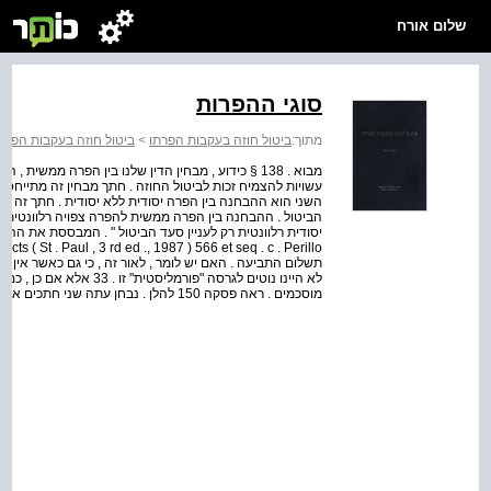
שלום אורח
סוגי ההפרות
מתוך:
ביטול חוזה בעקבות הפרתו
>
ביטול חוזה בעקבות הפרת
מבוא . 138 § כידוע , מבחין הדין שלנו בין הפרה ממשי
עשויות להצמיח זכות לביטול החוזה . חתך מבחין זה מתייחס
השני הוא ההבחנה בין הפרה יסודית ללא יסודית . חתך זה מ
הביטול . ההבחנה בין הפרה ממשית להפרה צפויה רלוונטית 
תשלום התביעה . האם יש לומר , לאור זה , כי גם כאשר אין ע
לא היינו נוטים לגרסה "פורמל
מוסכמים . ראה פסקה 150 להלן . נבחן עתה שני חתכים אלה . עיקר הדגש יושם , כאמור , בהיבטים הנוגעים בז...