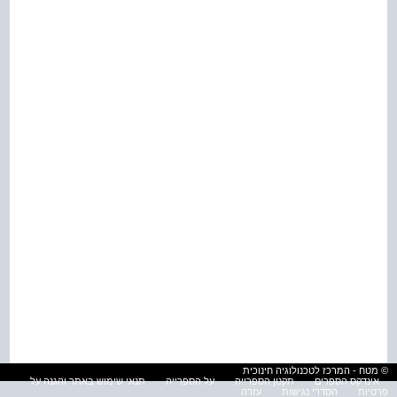
© מטח - המרכז לטכנולוגיה חינוכית
אינדקס הספרים
תקנון הספרייה
על הספרייה
תנאי שימוש באתר והגנה על
פרטיות
הסדרי נגישות
עזרה