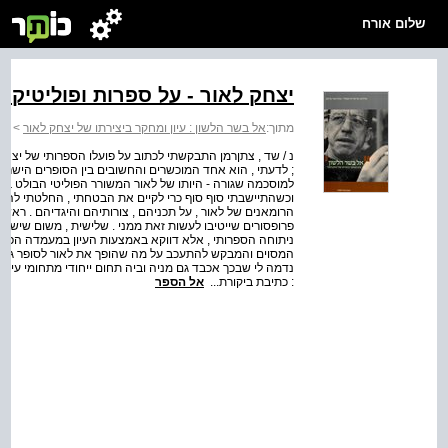
שלום אורח
יצחק לאור - על ספרות ופוליטיקה
מתוך:
אל בשר הלשון : עיון ומחקר ביצירתו של יצחק לאור
>
אל
נ / שד , צתןרמן התבקשתי לכתוב על פועלו הספרותי של יצחק
; לדעתי , הוא אחד המוכשרים והחשובים בין הסופרים הישראל
למוסכמה שגורה - היותו של לאור המשורר הפוליטי הבולט במח
וכשהתיישבתי סוף סוף כרי לקיים את הבטחתי , החלטתי להפר
הרומאנים של לאור , על תכניהם , צורותיהם והיגדיהם . ראשי
פרופסורים שייטיבו לעשות זאת ממני . שלישית , משום שיש לי
ניתוחה הספרותי , אלא דווקא באמצעות העיון במעמדה הפול
המסוים והמבקש להתעכב על מה שהופך את לאור לסופר גדול בעי
נדמה לי שבכך אכבד גם מניה וביה תחום ייחודי מתחומי עיסוקי
: כתיבת ביקורת...
אל הספר