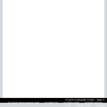
© מטח - המרכז לטכנולוגיה חינוכית
אינדקס הספרים
תקנון הספרייה
על הספרייה
תנאי שימוש באתר והגנה על
פרטיות
הסדרי נגישות
עזרה