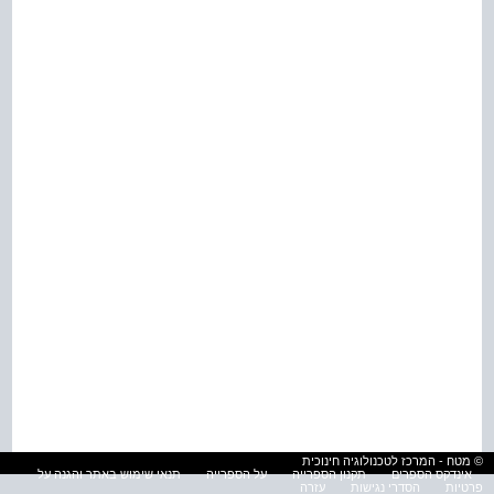
© מטח - המרכז לטכנולוגיה חינוכית
אינדקס הספרים
תקנון הספרייה
על הספרייה
תנאי שימוש באתר והגנה על
פרטיות
הסדרי נגישות
עזרה