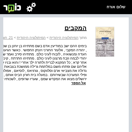
שלום אורח
המקבים
מתוך:
המיתולוגיה היהודית
>
המיתולוגיה היהודית
>
21. חורבן וגלות
בימים ההם ישב במודיעין אדם בשם מתתיהו בן יוחנן בן שמעון ה
, יהודה המקבי , אלעזר החורני ויונתן החפושי . כאשר הגיעו
העדה ומנשואיה , לזבוח לעיני כולם . מתתיהו סירב ואמר שהו
יהודי לבמה וזבח מרצונו לעיני כולם . מתתיהו התרתח , קי
אחר קרא ; כל המקנא לברית ולתורה ילך אחרי ! והוא ובניו ע
אליהם שם ופתחו משם במלחמת גרילה ממושכת בצבאות הסלוו
גדולה את מצביאי ארם וסלווקוס , גורגיאס , לוסיאם , אפולוניו
ופילי המערכה שבשירותם . במעלה בית חורון הביס אותם , בג
ירושלים מצאו את המקדש שמם , שעריו שרופים , לשכותיו עזו
אל הספר