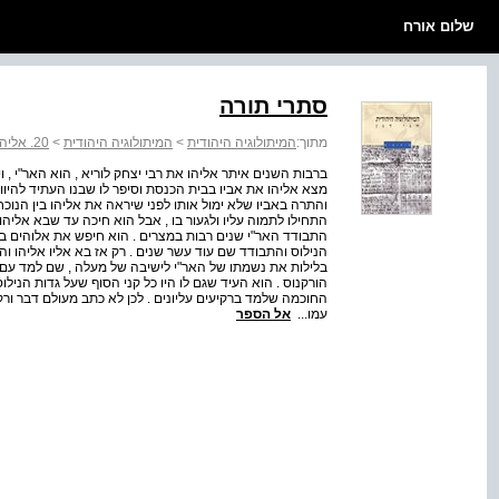
שלום אורח
סתרי תורה
מתוך:
המיתולוגיה היהודית
>
המיתולוגיה היהודית
>
20. אליהו
ברבות השנים איתר אליהו את רבי יצחק לוריא , הוא האר"י ,
מצא אליהו את אביו בבית הכנסת וסיפר לו שבנו העתיד להיוול
והתרה באביו שלא ימול אותו לפני שיראה את אליהו בין הנוכ
התחילו לתמוה עליו ולגעור בו , אבל הוא חיכה עד שבא אליהו
התבודד האר"י שנים רבות במצרים . הוא חיפש את אלוהים בספ
הנילוס והתבודד שם עוד עשר שנים . רק אז בא אליו אליהו ו
בלילות את נשמתו של האר"י לישיבה של מעלה , שם למד עם הנב
הורקנוס . הוא העיד שגם לו היו כל קני הסוף שעל גדות הנילוס
החוכמה שלמד ברקיעים עליונים . לכן לא כתב מעולם דבר ורק ד
עמו...
אל הספר