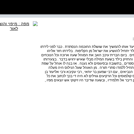
 ויעד אותו להמשיך את שושלת החוכמה הנסתרת . כבר לפני לידתו
ד יתחיל להושיע את ישראל מן הקליפות . בלידתו חזר אליהו
חים . ביום הברית עיכב האב את המוהל שעה ארוכה וכל הנוכחים
 והחזיק בילד בשעת המילה מבלי שאיש ירגיש בדבר . בצעירותו
רים , בתשובה ובסיגופים ולא נענה . אז בנה לו אוהל על שפת
התחיל ללמדו סתרי תורה . מן האוהל שעל הנילוס היה מעלה
יאים , עם רבי שמעון בר יוחאי , רבי עקיבא ורבי אליעזר בן
 קולמוסים וכל הרקיעים גווילים לא היה די בכך לכתוב את כל
יבר אל תלמידיו , ובשעה שדיבר היו זיקוקי אש יוצאים מפיו ,