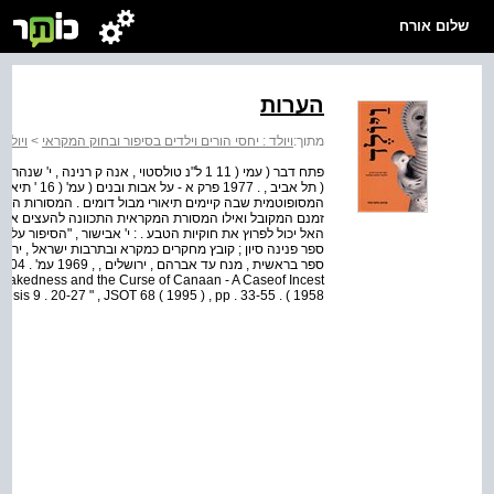
שלום אורח
הערות
מתוך:
ויולד : יחסי הורים וילדים בסיפור ובחוק המקראי
>
ויולד
( תל אביב , .
המסופוטמית שבה קיימים תיאורי מבול דומים . המסורות המסו
זמנם המקובל ואילו המסורת המקראית התכוונה להעצים את מ
האל יכול לפרוץ את חוקיות הטבע . : י' אבישור , "הסיפור על שכר
sis 9 . 20-27 " , JSOT 68 ( 1995 ) , pp . 33-55 . ( 1958 ...