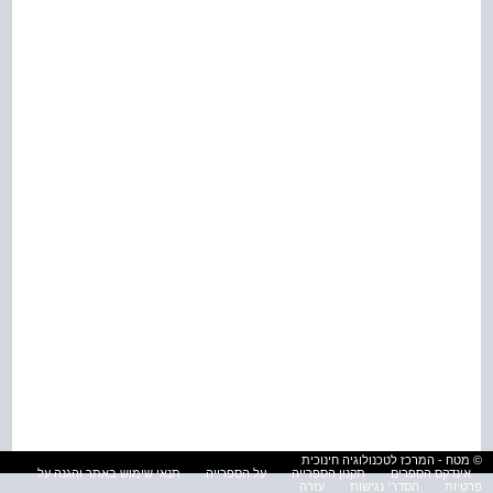
© מטח - המרכז לטכנולוגיה חינוכית
אינדקס הספרים
תקנון הספרייה
על הספרייה
תנאי שימוש באתר והגנה על
פרטיות
הסדרי נגישות
עזרה