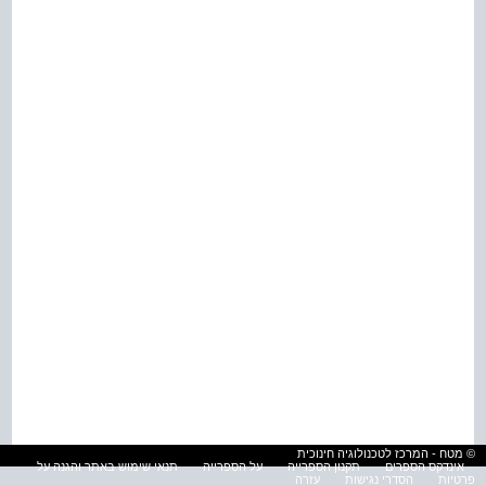
© מטח - המרכז לטכנולוגיה חינוכית
אינדקס הספרים
תקנון הספרייה
על הספרייה
תנאי שימוש באתר והגנה על
פרטיות
הסדרי נגישות
עזרה