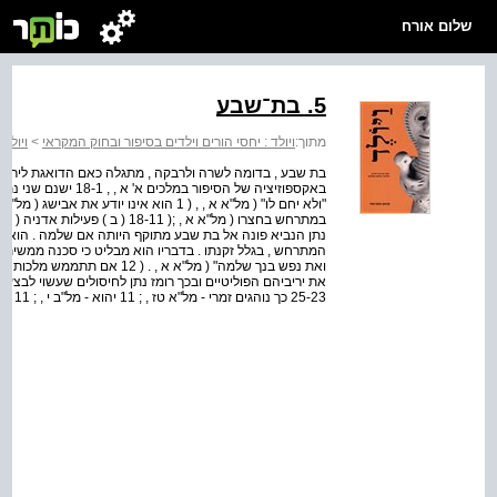
שלום אורח
5. בת־שבע
מתוך:
ויולד : יחסי הורים וילדים בסיפור ובחוק המקראי
>
ויולד
>
בת שבע , בדומה לשרה ולרבקה , מתגלה כאם הדואגת לירושת 
באקספוזיציה של הסיפור
נתן הנביא פונה אל בת שבע מתוקף היותה אם שלמה . הוא מ
המתרחש , בגלל זקנתו . בדבריו הוא מבליט כי סכנה ממשית 
ואת נפש בנך שלמה" ( מל"א א , 
25-23 כך נוהגים זמרי - מל"א טז , ; 11 יהוא - מל"ב י , ; 11 עתליה - מל"ב יא , 1 וכדומה . ( נתן פותח את ד...