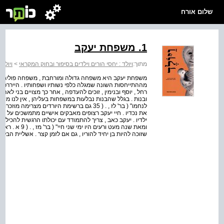
שלום אורח
1. משפחת יעקב
מתוך:
ויולד : יחסי הורים וילדים בסיפור ובחוק המקראי
>
ויולד
>
משפחת יעקב היא משפחה גדולה ומורחבת , משפחה פוליגאמית 
מההתייחסות השונה שמגלה כלפי נשותיו ושפחותיו . הייררכיה 
ובנות . בגלל שהבנות נבלעות במשפחות בעליהן , אין לנו מידע ע
את נכדיו . חיי יעקב רצופים מאבקים אישיים מתמשכים על בר
ילדיו . יעקב כאב , צריך להתמודד עם יכולתו הרגשית להכיל את 
ומאת שנה מעט ור
שזוכה להיות בן יחיד להוריו , גם אם לזמן קצר . אשליית הבל