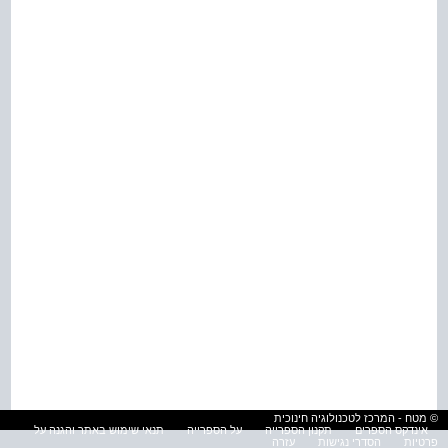
© מטח - המרכז לטכנולוגיה חינוכית
אינדקס הספרים
תקנון הספרייה
על הספרייה
תנאי שימוש באתר והגנה על
פרטיות
הסדרי נגישות
עזרה