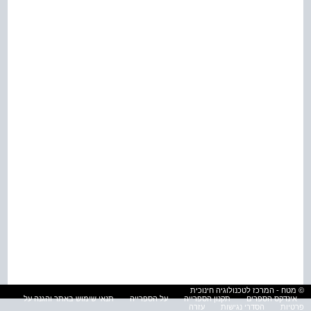
© מטח - המרכז לטכנולוגיה חינוכית
אינדקס הספרים
תקנון הספרייה
על הספרייה
תנאי שימוש באתר והגנה על
פרטיות
הסדרי נגישות
עזרה