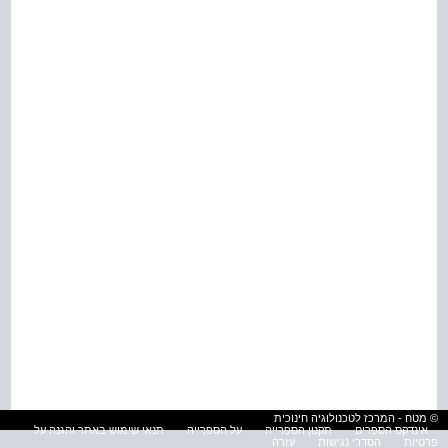
© מטח - המרכז לטכנולוגיה חינוכית
אינדקס הספרים
תקנון הספרייה
על הספרייה
תנאי שימוש באתר והגנה על
פרטיות
הסדרי נגישות
עזרה