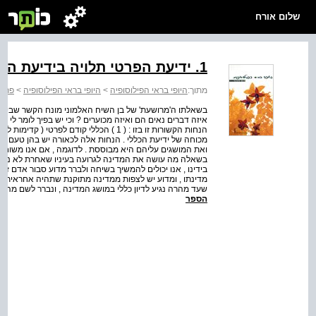
שלום אורח
1. ידיעת הפרטי תלויה בידיעת הכללי
מתוך:
היופי בראי הפילוסופיה
>
היופי בראי הפילוסופיה
>
פרק 
בשאלתו ה'מרושעת' של בן השיח האלמוני מונח הקשר שבין ידיע
מכוחה של ידיעת הכללי . הנחות אלה לכאורה יש בהן טעם . א
ואת המושגים עליהם היא מבוססת . לדוגמה , אם אנו משוחחי
בשאלה מה עושה את המדינה לגרועה בעיניו שאחרת לא נבין א
בידינו , אנו יכולים להמשיך בשיחה ולברר מדוע סבור אדם 
מדינתו , ומדוע יש לצפות ממדינה מתוקנת שתהיה אחראית למני
שעד מהרה נגיע לדיון כללי במושג המדינה , ונברר לשם מה ה
הספר