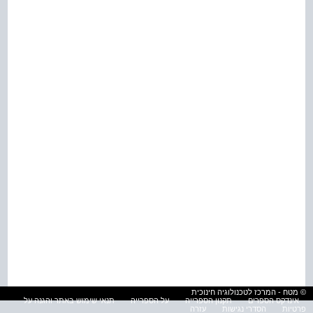
© מטח - המרכז לטכנולוגיה חינוכית
אינדקס הספרים
תקנון הספרייה
על הספרייה
תנאי שימוש באתר והגנה על
פרטיות
הסדרי נגישות
עזרה