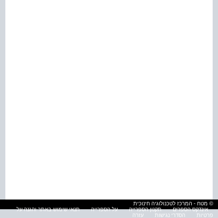
© מטח - המרכז לטכנולוגיה חינוכית
אינדקס הספרים
תקנון הספרייה
על הספרייה
תנאי שימוש באתר והגנה על
פרטיות
הסדרי נגישות
עזרה