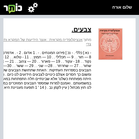
שלום אורח
צבעים.
מתוך:
אנציקלופדיה מקראית : אוצר הידיעות של המקרא ותקופתו
צדי
שחור . .
הצבעים בספרויות העתיקות : האחת שתחושת הצבעים של ה
ומשום כך חסרים אצלם כינויים לצבעים הידועים לנו כיום .
היתה מפותחת כשלנו' אלא שבינתיים חלה התפתחות במושגי הצבע
במשמעותם . ואמנם למרות שמספר הצבעים המוזכרים במקרא 
לנו חוץ מכחול ( עיין לקמן נב . ( 14 ' 1 תופעה מעניינת היא שהמלה צבע ...