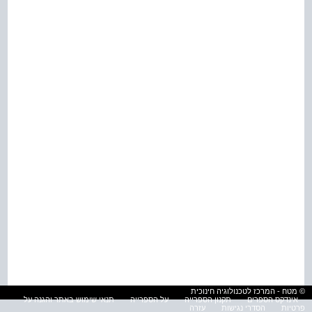
© מטח - המרכז לטכנולוגיה חינוכית
אינדקס הספרים
תקנון הספרייה
על הספרייה
תנאי שימוש באתר והגנה על
פרטיות
הסדרי נגישות
עזרה