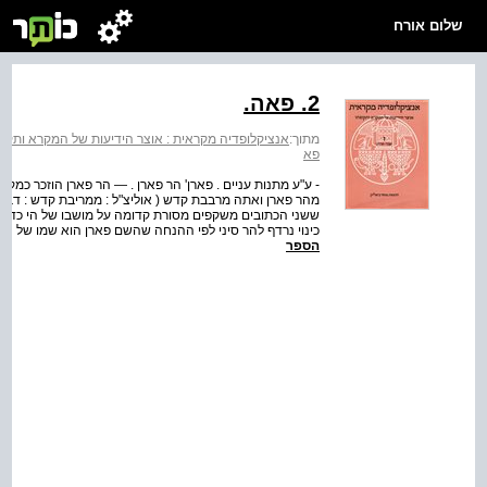
שלום אורח
2. פאה.
מתוך:
אנציקלופדיה מקראית : אוצר הידיעות של המקרא ותקופתו
פא
- ע"ע מתנות עניים . פארן' הר פארן . — הר פארן הוזכר כמקום
מהר פארן ואתה מרבבת קדש ( אוליצ"ל : ממריבת קדש : דבי לג'
ששני הכתובים משקפים מסורת קדומה על מושבו של הי כדרום . 
כינוי נרדף להר סיני לפי ההנחה שהשם פארן הוא שמו של השט
הספר