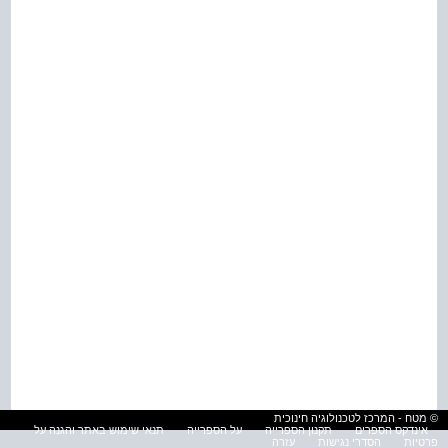
© מטח - המרכז לטכנולוגיה חינוכית
אינדקס הספרים
תקנון הספרייה
על הספרייה
תנאי שימוש באתר והגנה על
פרטיות
הסדרי נגישות
עזרה