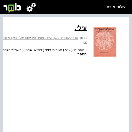
שלום אורח
עילי.
מתוך:
אנציקלופדיה מקראית : אוצר הידיעות של המקרא ותקופתו
עין
- האחוחי ( ע"ע ) מגיבורי דויד ( דה"א יא'כט ;( בשמ"ב כג'כח : צלמון . לא ה
הספר