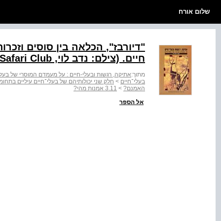
שלום אורח
"‭,"זברויד‬ הכלאה בין סוסים 
חיים. (צילם: נדב לוי, ‭Mount Kenya Safari Club‬ הר קניה)
מתוך:
אתיקה, רגשות ובעלי-חיים : על מעמדם המוסרי של בעלי
בעלי־חיים
>
חלק שני יכולותיהם של בעלי־חיים עיליים בתחומ
האמנם?
>
3.11 אמנות מהי?
אל הספר