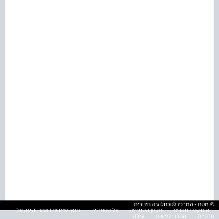
© מטח - המרכז לטכנולוגיה חינוכית
אינדקס הספרים
תקנון הספרייה
על הספרייה
תנאי שימוש באתר והגנה על
פרטיות
הסדרי נגישות
עזרה