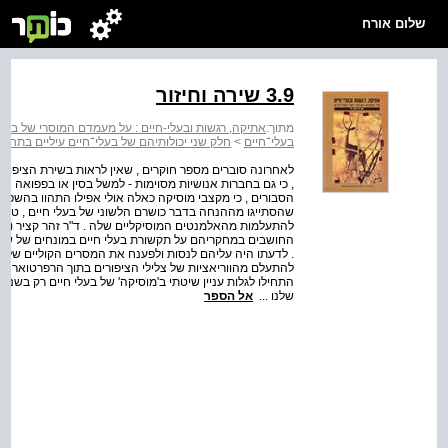
שלום אורח
3.9 שירה וחיזור
מתוך:
אתיקה, רגשות ובעלי-חיים : על מעמדם המוסרי של בעלי
בעלי־חיים
>
חלק שני יכולותיהם של בעלי־חיים עיליים בתחומ
לאחרונה סוברים מספר חוקרים , שאין לראות בשירת הציפורים
, כי גם בחברות אנושיות מסוימות - למשל בסין או בפפואה ניו
הסבורים , כי מקצבי מוסיקה כאלה אולי אפילו התהוו בהשפעת
שהסתייגו מההנחה בדבר כושרם הלשוני של בעלי חיים , טועני
החושבים במחקריהם על תקשורת בעלי חיים במונחים של שפה ,
. לדעתו היה עליהם לנסות ולפענח את המסרים הקוליים של בעל
התחילו לגלות עניין שיטתי ב'מוסיקה' של בעלי חיים רק בשנ
שלנו ...
אל הספר