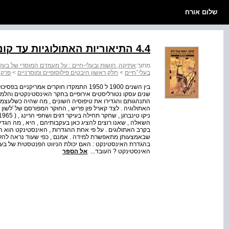
שלום אורח
4.4 התיאוריות האתולוגיות עד קונרד לורנץ
מתוך:
אתיקה, רגשות ובעלי-חיים : על מעמדם המוסרי של בעלי
בעלי־חיים
>
חלק ראשון היבטים פילוסופיים ומוסרניים
>
פרק 
בין השנים 1900 ל 1950 התמקדו חוקרים אמריק
שנים עסקו נטורליסטים אירופיים בחקר האינסטינקטים והלמ
התנהגותם והגדירו את טיפוסיה השונים , מה שהיה כשלעצמו 
האתולוגיה . לצד קארל פון פריש , החוקר המפורסם של 'לשון
השאלה , שאנו רוצים להציג כאן בעקבותיהם , היא , מה הגד
בקרב האתולוגים . על פי אחת ההגדרות , האינסטינקט הוא ה
שבאמצעותן מתאפשרת למידה . אמנם , כפי שעוד נראה להלן , 
בהגדרת האינסטינקט : האם יכולת הניווט הפנטסטית של בעלי 
האינסטינקט ? העובד...
אל הספר