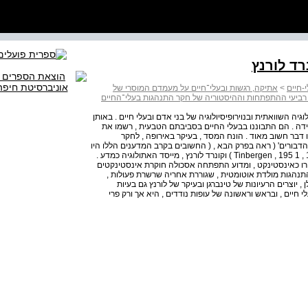
-חיים
>
אתיקה, רגשות ובעלי־חיים על מעמדם המוסרי של
רביעי ההתפתחות וההיסטוריה של חקר התנהגות בעלי־החיים
ניים בפסיכולוגיה השוואתית ובנוירופיסיולוגיה של בני אדם ובעלי חיים . באותן
ידה . הם התבוננו בבעלי החיים בסביבתם הטבעית , רשמו את
דבר חשוב מאוד . הונח המסד , בעיקר באירופה , לחקר
 הדבורים' ( ראה בפרק הבא , ( החשובים בקרב המדענים הללו היו
ניקו טינברגן , שחקר תחילה בעיקר דגים ושחפי הרינג , ( Tinbergen , 195 1 , 1965 ) וקונרד לורנץ , מייסד האתולוגיה כמדע .
ירו כאינסטינקט , ומדוע התפתחה אסכולה חוקרת אינסטינקטים
תנהגות מולדת אוטומטית , שגוררת אחריה שרשרת פעולות ,
יוצרים הרעיונות של טינברגן ובעיקר של לורנץ גם בעיות
חיים , ובראש וראשונה של עופות נודדים , היא אך ורק פרי