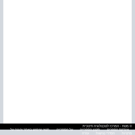
© מטח - המרכז לטכנולוגיה חינוכית
אינדקס הספרים
תקנון הספרייה
על הספרייה
תנאי שימוש באתר והגנה על
פרטיות
הסדרי נגישות
עזרה