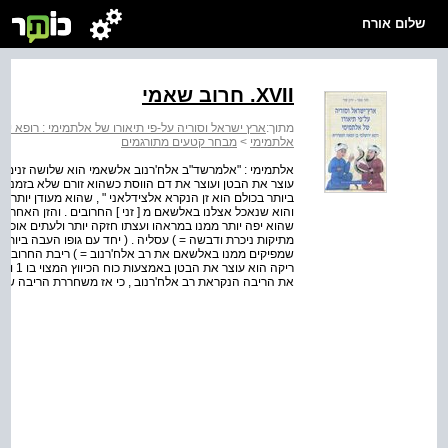
שלום אורח
XVII. חרוב שאמי
מתוך:
ארץ ישראל וסוריה על-פי תיאורו של אלתמימי : רופא י
אלתמימי
>
מבחר קטעים מתורגמים
אלתמימי : "אלמרשד"ב אלח'רנוב אלשאמי הוא שלושה זנים . 
עוצר את הבטן ועוצר את דם הווסת כשהוא זורם שלא בזמנו . ו
ביותר בכולם הוא זן הנקרא אלצידלאני " , שהוא מעודן יותר מ
והוא שנאכל אצלנו באלשאם מ [ זני ] החרובים . והזן האחר קר
שהוא יפה יותר ממנו במראהו ועצתו חזקה יותר ולעתים אוכלים
מתיקות ניכרת ודבשה = ) עסליה . ( יחד עם גופו העבה ביותר והח
שמפיקים ממנו באלשאם את רב אלח'רנוב = ) ריבת החרובים , 
ריקה ה
את הריבה הנקראת רב אלח'רנוב , כי אז משחררת הריבה שלו א