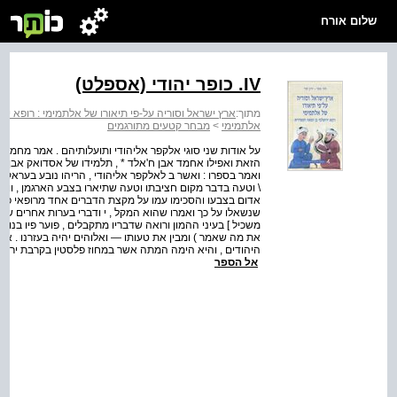
שלום אורח
IV. כופר יהודי (אספלט)
מתוך:
ארץ ישראל וסוריה על-פי תיאורו של אלתמימי : רופא י
אלתמימי
>
מבחר קטעים מתורגמים
על אודות שני סוגי אלקפר אליהודי ותועלותיהם . אמר מחמד 
הזאת ואפילו אחמד אבן ח'אלד * , תלמידו של אסדואק אבן ס
ואמר בספרו : ואשר ב לאלקפר אליהודי , הריהו נובע בעראק מ
\ וטעה בדבר מקום חציבתו וטעה שתיארו בצבע הארגמן , ואשר
אדום בצבעו והסכימו עמו על מקצת הדברים אחד מרופאי פסט
שנשאלו על כך ואמרו שהוא המקל , י ודברי בערות אחרים שיש
משכיל ] בעיני ההמון ורואה שדבריו מתקבלים , פוער פיו בנושא
את מה שאמר ) ומבין את טעותו — ואלוהים יהיה בעזרנו . אש
היהודים , והיא הימה המתה אשר במחוז פלסטין בקרבת ירושלים , 
אל הספר