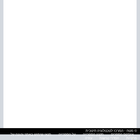
© מטח - המרכז לטכנולוגיה חינוכית
אינדקס הספרים
תקנון הספרייה
על הספרייה
תנאי שימוש באתר והגנה על
פרטיות
הסדרי נגישות
עזרה