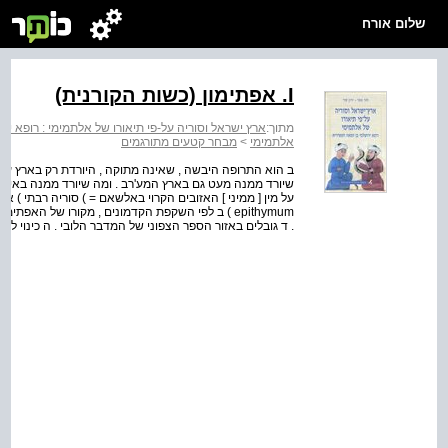
שלום אורח
I. אפתימון (כשות הקורנית)
מתוך:
ארץ ישראל וסוריה על-פי תיאורו של אלתמימי : רופא י
אלתמימי
>
מבחר קטעים מתורגמים
ב הוא התרופה היבשה , שאינה מתוקה , היורדת רק בארץ ערא
שיורד ממנה מעט גם בארץ המע'רב . ומה שיורד ממנה באי כרת
epithymum ) ב לפי השקפת הקדמונים , מקורו של האפת
. ד גובלים באזור הספר הצפוני של המדבר הלובי . ה כינוי לקורנ