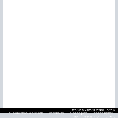
© מטח - המרכז לטכנולוגיה חינוכית
אינדקס הספרים
תקנון הספרייה
על הספרייה
תנאי שימוש באתר והגנה על
פרטיות
הסדרי נגישות
עזרה