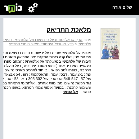
שלום אורח
מלאכת התריאק
מתוך:
ארץ ישראל וסוריה על-פי תיאורו של אלתמימי : רופא י
אלתמימי
>
רקע גאוגרפי־היסטורי ותיאור חומרי המרפא
מסופר על אלתמימי שהיה בעל ידיעות נרחבות ברפואה והצטיי
חיבורו של אלתמימי בנוגע לתריאק אלפארוק : "ומהם ספרו 
העשויים ממרכיב אחד ) והוא מסודר יפה יפה , בעל תועלת עצ
עמ' 57 . 48-547
נגד הכשת נחשים וסמי מוות אחרים . אלתמימי התמחה במיוח
ששימשו להכנתו , במועד איסוף צמחי המרפא ובאופן הכנתם .
החשו...
אל הספר