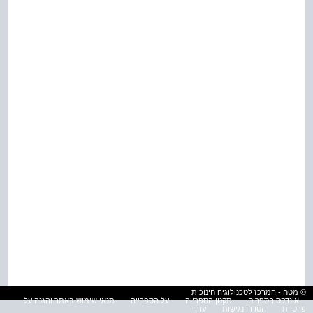
© מטח - המרכז לטכנולוגיה חינוכית
אינדקס הספרים
תקנון הספרייה
על הספרייה
תנאי שימוש באתר והגנה על
פרטיות
הסדרי נגישות
עזרה