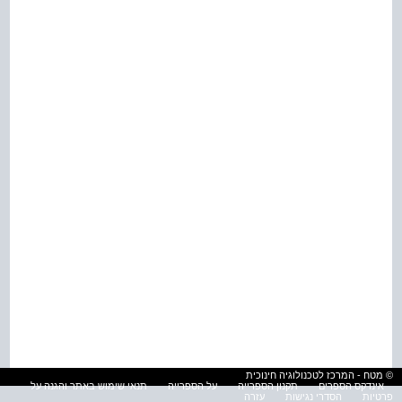
© מטח - המרכז לטכנולוגיה חינוכית
אינדקס הספרים
תקנון הספרייה
על הספרייה
תנאי שימוש באתר והגנה על
פרטיות
הסדרי נגישות
עזרה