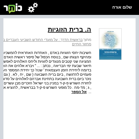
שלום אורח
ה. ברית הזוגיות
מתוך:
בראשית הדרך : על מועדי החודש השביעי העבריים במ
מחזור החיים
חשיבות יחסי הזוגיות באדם , האחדות האחראית להמשכיות
ומהיקף הצגתו שם , בנוסח הכפול של סיפור ראשית האדם .
המציגה שני קטבים מנוגדים לזוגיות וליחס האלוהים לאפשרויו
בדומה ליחידת הזמן העצמאית ' שנה' כך יחידת המספר העצמאי
פעמיים להדגשה , ביום ברית השבועה { שם , יח , לא . { גם ה
לחזרת השורש פ-ק-ד במניין בני ישראל הזכרים מבן עשרים שנה 
, ג ; מד-מה . כל מופעי השורש פ-ק-ד בבראשית , להוציא את מו
...
אל הספר