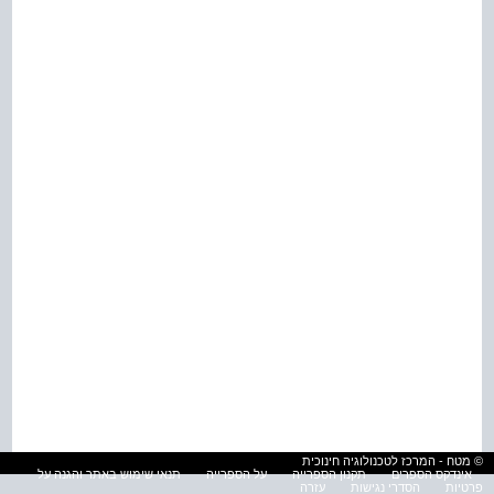
© מטח - המרכז לטכנולוגיה חינוכית
אינדקס הספרים
תקנון הספרייה
על הספרייה
תנאי שימוש באתר והגנה על
פרטיות
הסדרי נגישות
עזרה