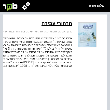
שלום אורח
הרהורי עבירה
מתוך:
אבנים טובות ומיני סדקית : עיונים בתלמוד ובמדרש
>
אב
אמרו רבותינו : אשה שהיא מתייחדת עם בעלה , והוא משמש ע
מזה , שנאמר : " האשה המנאפת תחת אישה תקח את זרים " (
זו שפגעה באיש אחד ונותנת עיניה בו והיא משמשת עם בעלה ו
כושית וילדה לי בן לבן (***) אני הורגה שזינתה תחתי !? א " ל : י
ביתך לבנות או שחורות א " ל : לבנות א " ל : כשהיית עסוק ע
הדבר למוד מצאנו של יעקב מן המקלות היו מתייחמות . שנאמר :
ערביים לר' עקיבא . [ תנחומא " נשא , " יג , מהד' באבער טז ע
רבה , ט לד , מהד' מירקין ט 
הקיבוצית , גליון , 40 אביב תשנ " ח , . 1998 (*) בנוסח במדבר רבה : בשעה שהאשה מייח...