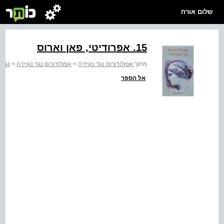
שלום אורח
‭.15‬ אפרודיטי, פאן וארוס
מתוך:
אפולודורוס נגד נאיירה
>
אפולודורוס נגד נאיירה
>
נגד 
אל הספר