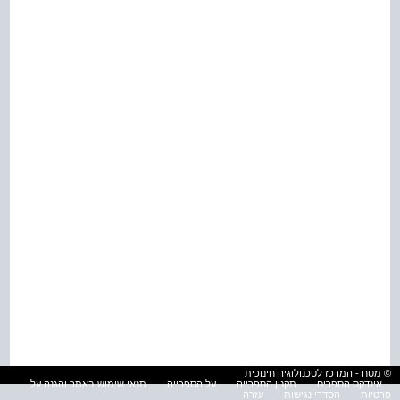
© מטח - המרכז לטכנולוגיה חינוכית
אינדקס הספרים
תקנון הספרייה
על הספרייה
תנאי שימוש באתר והגנה על
פרטיות
הסדרי נגישות
עזרה