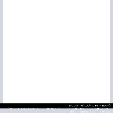
© מטח - המרכז לטכנולוגיה חינוכית
אינדקס הספרים
תקנון הספרייה
על הספרייה
תנאי שימוש באתר והגנה על
פרטיות
הסדרי נגישות
עזרה