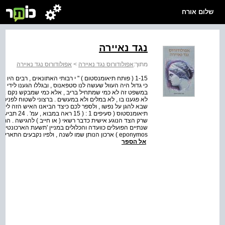
שלום אורח
נגד נאיירה
מתוך:
אפולודורוס נגד נאיירה
>
אפולודורוס נגד נאיירה
1-15 ( פותח תיאומנסטום ) " י רבותי האתונאים , רבים היו
כי גדול היה העוול שעשה לנו סטפאנוס , ובגללו הגענו לידי ס
במשפט זה לא כמי שמתחיל בריב , אלא כמי שמבקש נקם . הר
לא פגענו בו , לא במלים ולא במעשים . ברצוני לשטוח לפניכ
אל הספר