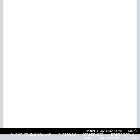
© מטח - המרכז לטכנולוגיה חינוכית
אינדקס הספרים
תקנון הספרייה
על הספרייה
תנאי שימוש באתר והגנה על
פרטיות
הסדרי נגישות
עזרה