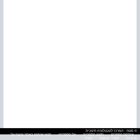
© מטח - המרכז לטכנולוגיה חינוכית
אינדקס הספרים
תקנון הספרייה
על הספרייה
תנאי שימוש באתר והגנה על
פרטיות
הסדרי נגישות
עזרה