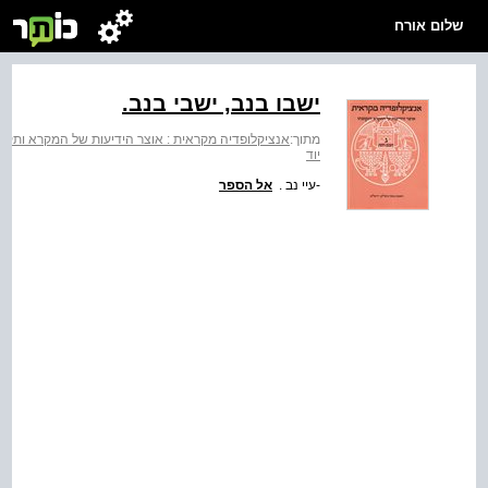
שלום אורח
ישבו בנב, ישבי בנב.
מתוך:
אנציקלופדיה מקראית : אוצר הידיעות של המקרא ותקופת
יוד
-עיי נב .
אל הספר