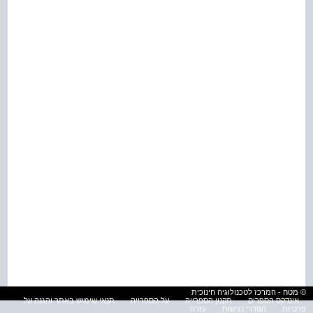
© מטח - המרכז לטכנולוגיה חינוכית
אינדקס הספרים
תקנון הספרייה
על הספרייה
תנאי שימוש באתר והגנה על
פרטיות
הסדרי נגישות
עזרה