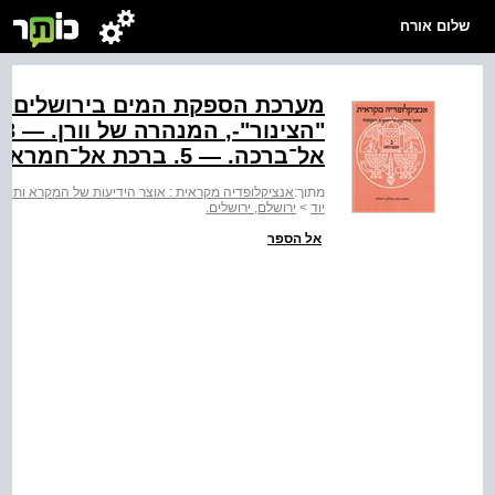
שלום אורח
אל־ברכה. ‭.5 —‬ ברכת אל־חמרא; בריכת השילוח. — ‭.6‬ עיר דויד
מתוך:
אנציקלופדיה מקראית : אוצר הידיעות של המקרא ותקופת
יוד
>
ירושלם, ירושלים.
אל הספר