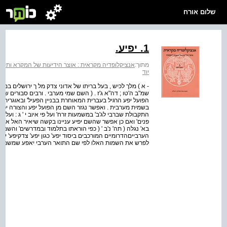
שלום אורח
1. יפיע.
מתוך:
אנציקלופדיה מקראית : אוצר הידיעות של המקרא ותקופת
יוד
- א ) מלך לכיש , בעל בריתו של אדוני צדק מל ך ירושלים במלחמת ג
שמ"ב ה'טו ; דה"א ג'ז . ( השם שמי מערבי . ורבים סבורים 
הפועל יפע הרגיל בעברית המאוחרת בבניין הפעיל' ובאוגריתית
בשמית מערבית . ואפשר נגזר השם מן הפועל יפע והצורה יפיע
התקבולת שברבי לג'ב' במשמעות זרח' ועל פי איוב י ' ג : ו
פנים' ואם כן אפשר שהשם יפיע עניינו בקשה שיאיר האל את 
בא' נגלה ( תה' נ'ב ' ( כפי הוראתו בתלמוד ובמדרשים' והשם
הערבייםהדרומיים המורכבים ביסוד יפע' כגון יפע' צדקיפע' יפ
לפרש את השמות האלו לפי שם התואר הערבי יאפע שמשמעותו ר