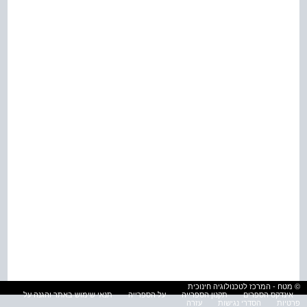
© מטח - המרכז לטכנולוגיה חינוכית
אינדקס הספרים
תקנון הספרייה
על הספרייה
תנאי שימוש באתר והגנה על
פרטיות
הסדרי נגישות
עזרה