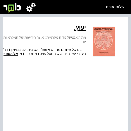
שלום אורח
יעוץ.
מתוך:
אנציקלופדיה מקראית : אוצר הידיעות של המקרא ותקופת
יוד
— בנו של שחרים מחדש אשתו' ראש בית אב בבנימין ( דה"א ח
העברי יעץ' היינו איש הנוטל עצה ( מחבריו . ( מ
אל הספר