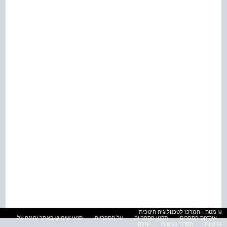
© מטח - המרכז לטכנולוגיה חינוכית
אינדקס הספרים
תקנון הספרייה
על הספרייה
תנאי שימוש באתר והגנה על
פרטיות
הסדרי נגישות
עזרה