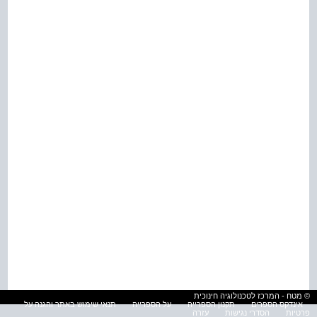
© מטח - המרכז לטכנולוגיה חינוכית
אינדקס הספרים
תקנון הספרייה
על הספרייה
תנאי שימוש באתר והגנה על
פרטיות
הסדרי נגישות
עזרה