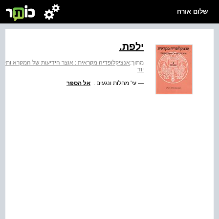
שלום אורח
ילפת.
מתוך:
אנציקלופדיה מקראית : אוצר הידיעות של המקרא ותקופת
יוד
— עי' מחלות ונגעים .
אל הספר