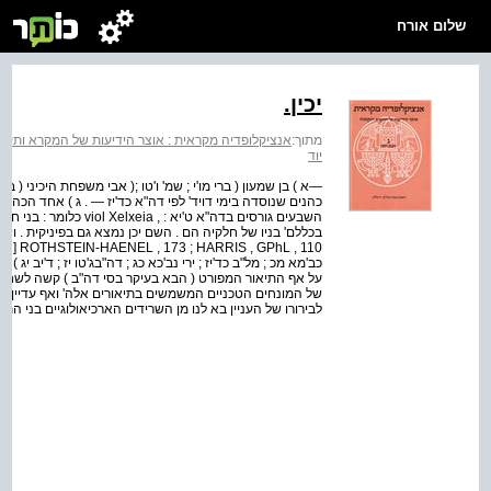
שלום אורח
יכין.
מתוך:
אנציקלופדיה מקראית : אוצר הידיעות של המקרא ותקופת
יוד
—א ) בן שמעון ( ברי מו'י ; שמ' ו'טו ;( אבי משפחת היכיני ( במ
כהנים שנוסדה בימי דויד' לפי דה"א כד'יז — . ג ) אחד הכהנים'
השבעים גורסים בדה"א ט'יא 
 , 110
כב'מא מכ ; מל"ב כד'יז ; ירי נב'כא כג ; דה"בג'טו יז ; ד'יב י
על אף התיאור המפורט ( הבא בעיקר בסי דה"ב ) קשה לשחז
של המונחים הטכניים המשמשים בתיאורים אלה' ואף עדיין אין 
לבירורו של העניין בא לנו מן השרידים הארכיאולוגיים בני הת