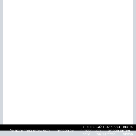
© מטח - המרכז לטכנולוגיה חינוכית
אינדקס הספרים
תקנון הספרייה
על הספרייה
תנאי שימוש באתר והגנה על
פרטיות
הסדרי נגישות
עזרה