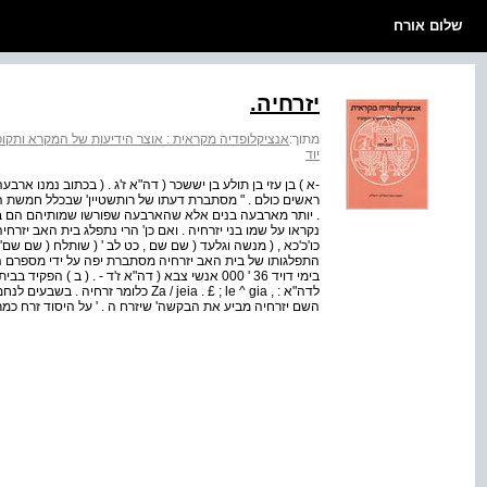
שלום אורח
יזרחיה.
מתוך:
אנציקלופדיה מקראית : אוצר הידיעות של המקרא ותקופת
יוד
-א ) בן עזי בן תולע בן יששכר ( דה"א ז'ג . ( בכתוב נמנו ארבע
ראשים כולם . " מסתברת דעתו של רותשטיין' שבכלל חמשת הרא
. יותר מארבעה בנים אלא שהארבעה שפורשו שמותיהם הם בלב
נקראו על שמו בני יזרחיה . ואם כן' הרי נתפלג בית האב יזר
כו'כ'כא , ( מנשה וגלעד ( שם שם , כט לב ' ( שותלח ( שם שם' ל
התפלגותו של בית האב יזרחיה מסתברת יפה על ידי מספרם הר
השם יזרחיה מביע את הבקשה' שיזרח ה . ' על היסוד זרח כמרכיב שמ