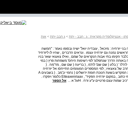
ו - אנציקלופדיה מקראית : ג : חבב - יתת
>
ג חבב-יתת
>
אות
ה בני יזרחיה : מיכאל , עובדיה יואל' ישיה ובסופו נאמר : "חמשה
שים נמנה גם יזרחיה עצמו . ונראים הדברים , שהיו לו ליזרחיד
ד הקימו בתי אבות הנקראים על שמם , ואילו צאצאי שאר בניו
חיה באותה הדרך שנתפלגו' לפי רשימות היחס' משפחות פרץ ( במי
ה'לו ' ( בלע ( שם שם' לח'מ , ( בריעה ( שם שם , מד'מה . (
ב של צאצאיו ; לפי המספרים המוגזמים התייחסו אל יזרחיה
בימי דויד 36 ' 000 אנשי צבא ( דה"א ז'ד - . ( ב ) הפקיד בבית המקדש בשעת חנוכת חומת ירושלים ( נחמי יב'מב . ( בשבעים A
לדה"א : , Za / jeia . £ ; le ^ gia כלומר זרחיה . בשבעים לנחמי כתוב , במקום יזרחיה הפקיד' , Eiteaxenriaav כלומר ויפקדו .
ות עצם פרטיים ע"ע זרח . Hעל א ...
אל הספר