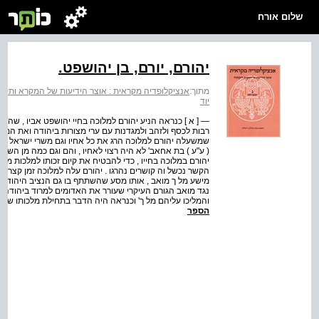
שלום אורח
יהורם, יורם, בן יהושפט.
מתוך:
אנציקלופדיה מקראית : אוצר הידיעות של המקרא ותקופת
יוד
— [ א ] כנראה הניע יהורם למלוכה בחיי יהושפט אביו , שהרי
שמשעלה יהורם למלוכה הרג את כל אחיו וגם משרי ישראל ( שם ש
( ע"ע ) בת אחאב' לא היה רצוי לאחיו , והם וגם כמה מן השר
יהורם במלוכה בחייו , כדי להבטיח את קיום זכותו למלכות מכ
הקשר נכשל וה קושרים נהרגו . יהורם עלה למלוכה זמן קצר 
מישע מל ך מואב , אותו מסע שהשתתף בו גם הנציב היהודי בא
נגד מואב הגורם העיקרי שעורר את האדומים למרוד ביהודה . ל
והמליכו עליהם מל ך' וכנראה היה הדבר בתחילת מלכותו של יהו
הספר