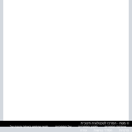
© מטח - המרכז לטכנולוגיה חינוכית
אינדקס הספרים
תקנון הספרייה
על הספרייה
תנאי שימוש באתר והגנה על
פרטיות
הסדרי נגישות
עזרה