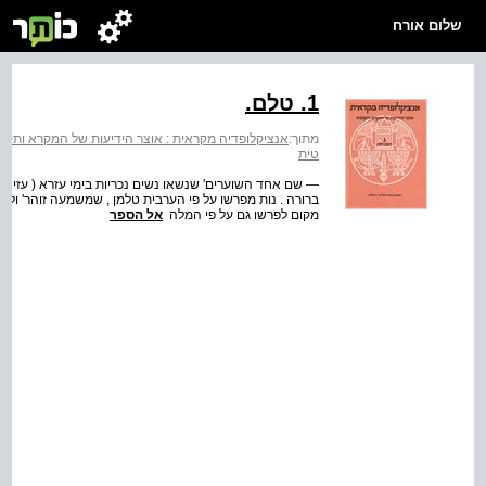
שלום אורח
1. טלם.
מתוך:
אנציקלופדיה מקראית : אוצר הידיעות של המקרא ותקופת
טית
ברורה . נות מפרשו על פי הערבית טלמן , שמשמעה זוהר' ול
מקום לפרשו גם על פי המלה
אל הספר