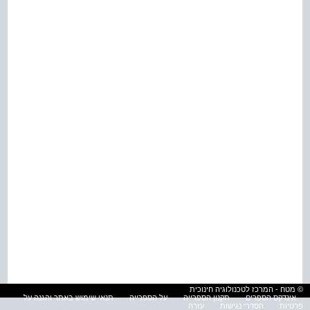
© מטח - המרכז לטכנולוגיה חינוכית
אינדקס הספרים
תקנון הספרייה
על הספרייה
תנאי שימוש באתר והגנה על
פרטיות
הסדרי נגישות
עזרה