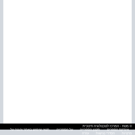
© מטח - המרכז לטכנולוגיה חינוכית
אינדקס הספרים
תקנון הספרייה
על הספרייה
תנאי שימוש באתר והגנה על
פרטיות
הסדרי נגישות
עזרה