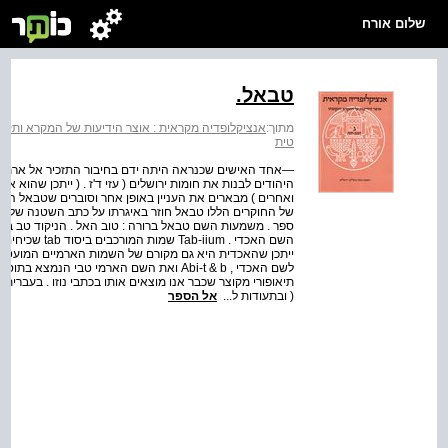
שלום אורח
טבאל.
מתוך:
אנציקלופדיה מקראית : אוצר הידיעות של המקרא ותקופת
טית
—אחד האישים שכנראה היתה ידם בחיבור התזכיר אל ארתחשש
היהודים לבנות את חומות ירושלים ( עזי ד'ז . ( ייתכן שהוא 
ואחרים ) מבארים את העניין באופן אחר וסוברים שטבאל היה יה
של החוקרים הללו טבאל חוזר באיגרתו על כתב השטנה של השומ
ספר . משמעות השם טבאל ברורה : טוב האל . הניקוד טב במק
ייתכן שהאכדית היא גם מקורם של השמות הארמיים המועטים
תיאופורי מקוצר שכבר אנו מוצאים אותו בכתבי נוזו . בעברית 
( ובתעודות ל...
אל הספר