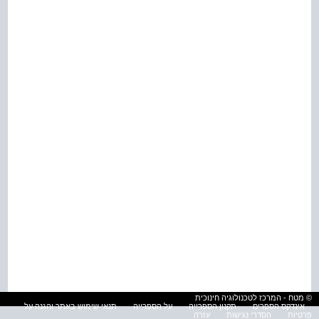
© מטח - המרכז לטכנולוגיה חינוכית
אינדקס הספרים
תקנון הספרייה
על הספרייה
תנאי שימוש באתר והגנה על
פרטיות
הסדרי נגישות
עזרה