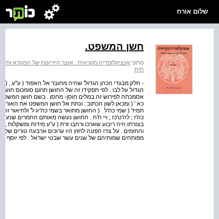
שלום אורח
חשן המשפט.
מתוך:
אנציקלופדיה מקראית : אוצר הידיעות של המקרא ותקופת
חית
- חלק מבגדי הכהן הגדול' שהיה מחובר אל האפוד ( ע"ע , ( וה
אסמכתה לפירוש זה במלים חוסן- מחסן . בשם חושן המשפט נ
כא ' ( ומכאן לשון הכתוב : ונתת אל חושן המשפט את האורים 
תמיד ( שמי כח'ל . ( החושן מתואר בשמי כח'יג ל' ולתיאור זה מ
כה'ז ; לה'ט'כז ; ויי ח'ח . החושן נעשה מאותם החמרים שנעשה
בצורתו היה ריבוע שארכו ורחבו זרת ( ע"ע מידות ומשקלות , ( ו
והחומים . על צדו הפונה לחוץ היו ערוכים ארבעה טורים של א
מפותחים שמותיהם של שנים עשר שבטי ישראל . לפי יוסף בן מת