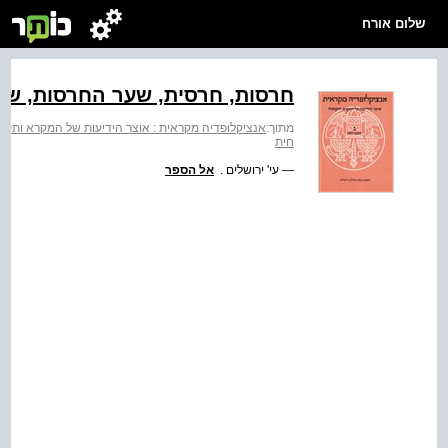
שלום אורח
חרסות, חרסית, שער החרסות, שע
מתוך:
אנציקלופדיה מקראית : אוצר הידיעות של המקרא ותקופת
חית
— עי' ירושלים .
אל הספר