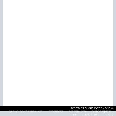
© מטח - המרכז לטכנולוגיה חינוכית
אינדקס הספרים
תקנון הספרייה
על הספרייה
תנאי שימוש באתר והגנה על
פרטיות
הסדרי נגישות
עזרה