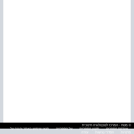
© מטח - המרכז לטכנולוגיה חינוכית
אינדקס הספרים
תקנון הספרייה
על הספרייה
תנאי שימוש באתר והגנה על
פרטיות
הסדרי נגישות
עזרה