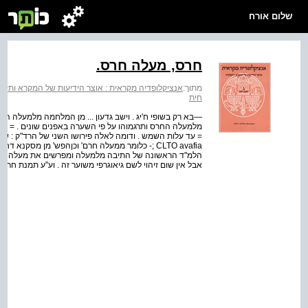
שלום אורח
חרס, מעלה חרס.
מתוך:
אנציקלופדיה מקראית : אוצר הידיעות של המקרא ותקופת
חית
—בא רק בשופי ח'יג . וישב גדעון ... מן המלחמה מלמעלה הח
; CLTO avafia- כלומר ממעלה חרם' וכןהפש' מן מ
הלמ"ד הראשונה של התיבה מלמעלה ומפרשים את מעלה החרס כ
אבל אין שום זיהוי לשם גיאוגרפי משוער זה . וע"ע תמנת חרס 