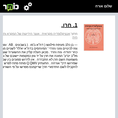
שלום אורח
1. חרן.
מתוך:
אנציקלופדיה מקראית : אוצר הידיעות של המקרא ותקופת
חית
וגזז לכינויים גזוני והררי ' המיוחסים בדה"א יא'לד' לשניים מג
כהר יהודה- גזה והרר . מכאן העלה קליין את ההשערה' שגם
מל"ב יט'יב' המונה את חרן על יד גוזן כמקומות יישובם של גו
שפירושו דרך' אורחה . התעתיק V
להקבילו לשם התדמורי חרן' שריקמנס מפרשו על פי השורש הער