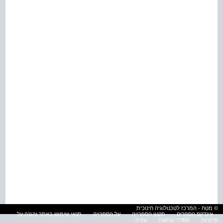
© מטח - המרכז לטכנולוגיה חינוכית
אינדקס הספרים
תקנון הספרייה
על הספרייה
תנאי שימוש באתר והגנה על
פרטיות
הסדרי נגישות
עזרה