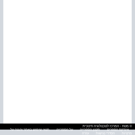
© מטח - המרכז לטכנולוגיה חינוכית
אינדקס הספרים
תקנון הספרייה
על הספרייה
תנאי שימוש באתר והגנה על
פרטיות
הסדרי נגישות
עזרה