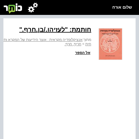
שלום אורח
חותמת: "לעזיהו‭/.‬בן.חרף‭".‬
מתוך:
אנציקלופדיה מקראית : אוצר הידיעות של המקרא ותקופת
חית
>
חריף, חרף.
אל הספר