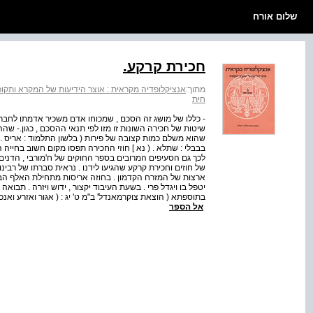
שלום אורח
חכירת קרקע.
מתוך:
אנציקלופדיה מקראית : אוצר הידיעות של המקרא ותקופת
חית
- כללו של מושג זה הסכם , שמכוחו אדם משכיר אדמתו לחברו
שיטות של חכירה השונות זו מזו לפי תנאי ההסכם , כגון.- שה
שהוא משלם כמות קצובה של פירות ( בלשון התלמוד : אריס . 
בבבלי : שתלא . ( נא ] חוזי החכירה תפסו מקום חשוב בחייה
של חוזים וחכירת קרקע שהגיעו לידנו . נראית סברתו של רבי
ארצות של המזרח הקדמון . בחוזה אריסות מתחילת האלף הבי 
יטפל בו ויגדל פרי . בשעת העיבוד יקצור , ידוש ויזרה . תבואה
בתוספתא ( הוצאת צוקרמאנדל' ב"מ ט' יג : ( אגור ואזרע ואנכו
אל הספר