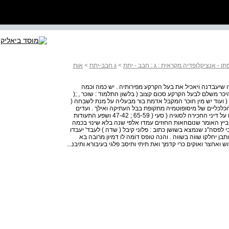
ו - אנציקלופדיה מקראית : ג : חבב - יתת
>
ג חבב-יתת
>
אות
 שיעבדנה ויאכיל את בעל הקרקע מפירותיה . יש כמה וכמה
היכר משלם לבעל הקרקע סכום קצוב ( בלשון התלמוד : שוכר , ;(
( ועוד יש מין חוכר המקבל אדמת בור מבעליה על מנת לשבחה (
 הכלכליים של מיסופוטמיה מתקופת בבל העתיקה ואילך . ועדים
לכך גם הסעיפים המרובים בספר החוקים של ח'מורבי , הדנים על דיני החכירה לסוגיה ( סעי ( 65-59 ; 47-42 ושפע התעודות
נוביץ האומר שנוםחאות החוזים עמדו אלפי שנה בלא שינוי בכמה
לפסה"נ שנמצא בשושן כתוב : פלוני קיבל ( שדה ) לעבד' יעבדו
 ותבן יחלקו שווה בשווה . והנה טופס דומה לו דמיון מרובה בא
ש ואחצר ואוקים כרי קדמך ואת תיתי ותיסב פלגי בעיבורא ותיבנ...