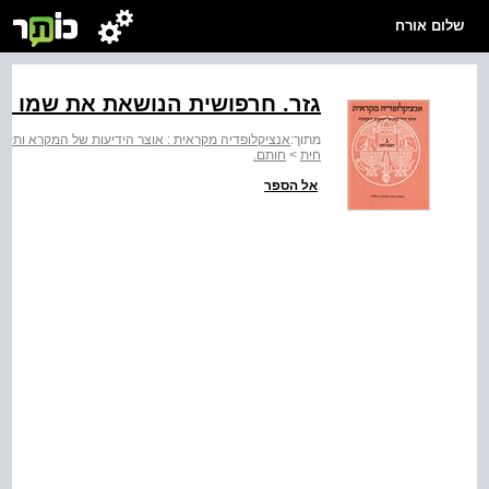
שלום אורח
גזר. חרפושית הנושאת את שמו ש
מתוך:
אנציקלופדיה מקראית : אוצר הידיעות של המקרא ותקופת
חית
>
חותם.
אל הספר