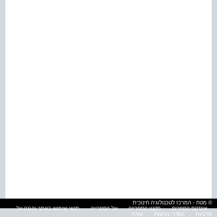
© מטח - המרכז לטכנולוגיה חינוכית
אינדקס הספרים
תקנון הספרייה
על הספרייה
תנאי שימוש באתר והגנה על
פרטיות
הסדרי נגישות
עזרה