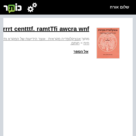
שלום אורח
rrrrrt centttf. ramtTfi awcra wnf‬
מתוך:
אנציקלופדיה מקראית : אוצר הידיעות של המקרא ותקופת
חית
>
חותם.
אל הספר