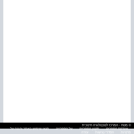
© מטח - המרכז לטכנולוגיה חינוכית
אינדקס הספרים
תקנון הספרייה
על הספרייה
תנאי שימוש באתר והגנה על
פרטיות
הסדרי נגישות
עזרה