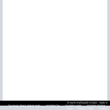
© מטח - המרכז לטכנולוגיה חינוכית
אינדקס הספרים
תקנון הספרייה
על הספרייה
תנאי שימוש באתר והגנה על
פרטיות
הסדרי נגישות
עזרה