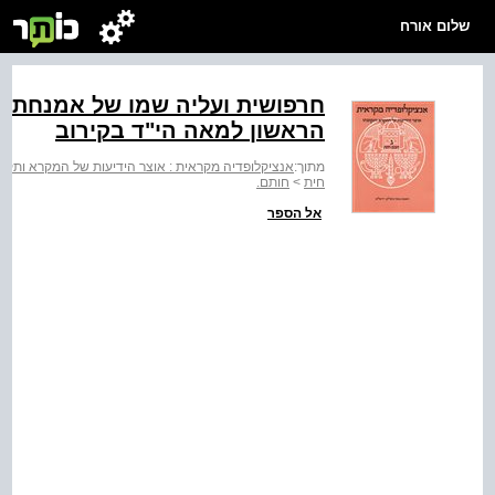
שלום אורח
הראשון למאה הי"ד בקירוב
מתוך:
אנציקלופדיה מקראית : אוצר הידיעות של המקרא ותקופת
חית
>
חותם.
אל הספר