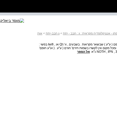
ו - אנציקלופדיה מקראית : ג : חבב - יתת
>
ג חבב-יתת
>
אות
— איש מבני בנימין לפי דה"א ח'ה' וכנראה הוא הוא חפים' חופם ( ע"ע ) שבשאר מקראות . בשבעים , Qt / x או , Iwifi בפשי :
ומכל מקום אין לקשרו בשמות חירם' חורם ( ע"ע . ( וע"ע חופם'
אל הספר