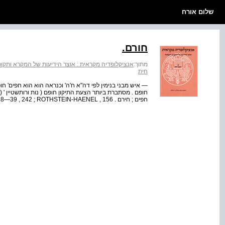
שלום אורח
חורם.
מתוך:
אנציקלופדיה מקראית : אוצר הידיעות של המקרא ותקופת
חית
חופם . מסתברת ביותר הצעת התיקון חופם ( נות ורותשטיין ' ( 
חפים ; חירם . NOTH , IPN , 38—39 , 242 ; ROTHSTEIN-HAENEL , 156 נ"א