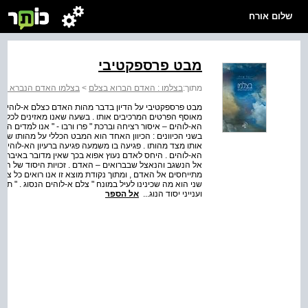
שלום אורח
מבט פרספקטיבי
מתוך:
בצלמו : האדם הברוא בצלם
>
בצלמו האדם הנברא בצ
מבט פרספקטיבי על הדיון בדבר מהות האדם כצלם א-לוהים ו
מאוסף הפרטים המרכיבים אותו . בשעה שאנו מאזינים לכלל הע
הא-לוהים – איסור רציחה וברכת " פרו ורבו - " אנו למדים הר
בשני הכיוונים : הכיוון האחד הוא המבט הכללי על מהותו ש
אותו מצד מהותו . פגיעה בו משמעה פגיעה ברעיון הא-לוהי 
הא-לוהים . היחס לאדם נעוץ אפוא בכך שאין מדובר באיבר נו
אל הנשגב והנאצל שבברואים – האדם . זכויות היסוד של האדם
מתייחסים אל האדם , ומתוך נקודת מוצא זו אנו רואים כל צמצו
שני הוא מה שכינינו לעיל במונח " צלם א-לוהים הנסוג . " תו
וענייני יסוד הנוג...
אל הספר