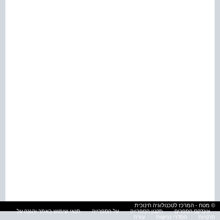
© מטח - המרכז לטכנולוגיה חינוכית
אינדקס הספרים
תקנון הספרייה
על הספרייה
תנאי שימוש באתר והגנה על
פרטיות
הסדרי נגישות
עזרה