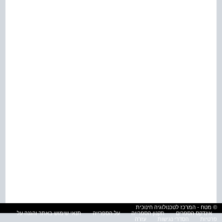
© מטח - המרכז לטכנולוגיה חינוכית
אינדקס הספרים
תקנון הספרייה
על הספרייה
תנאי שימוש באתר והגנה על
פרטיות
הסדרי נגישות
עזרה