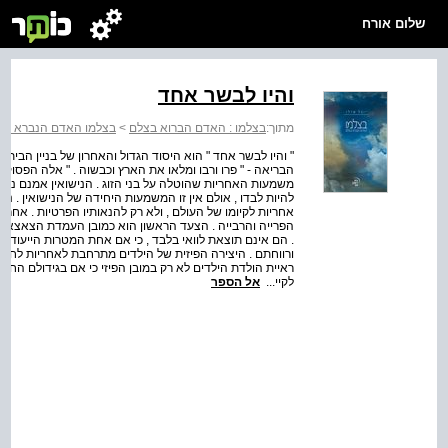
שלום אורח
והיו לבשר אחד
מתוך:
בצלמו : האדם הברוא בצלם
>
בצלמו האדם הנברא בצ
" והיו לבשר אחד " הוא היסוד הגדול והאחרון של בניין הבית 
הבריאה - " פרו ורבו ומלאו את הארץ וכבשוה . " אלה הפסוק
משמעות האחריות שהוטלה על בני הזוג . הנישואין אמנם נוע
להיות לבדו , אולם אין זו המשמעות היחידה של הנישואין . נ
אחריות לקיומו של העולם , ולא רק להנאותיו הפרטיות . אחר
הפרייה והרבייה . הצעד הראשון הוא כמובן העמדת הצאצאים . 
. הם אינם תוצאת לוואי בלבד , כי אם אחת המטרות הייעודיות
ורווחתם . היצירה הפיזית של הילדים מתרחבת לאחריות לחינוכם
ראיית הולדת הילדים לא רק במובן הפיזי כי אם בגידולם החינ
לקיי...
אל הספר